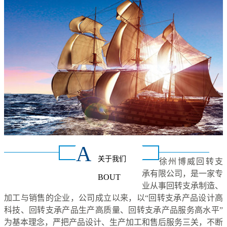
A
关于我们
徐州博威回转支
承有限公司，是一家专
BOUT
业从事回转支承制造、
加工与销售的企业，公司成立以来，以“回转支承产品设计高
科技、回转支承产品生产高质量、回转支承产品服务高水平”
为基本理念，严把产品设计、生产加工和售后服务三关，不断