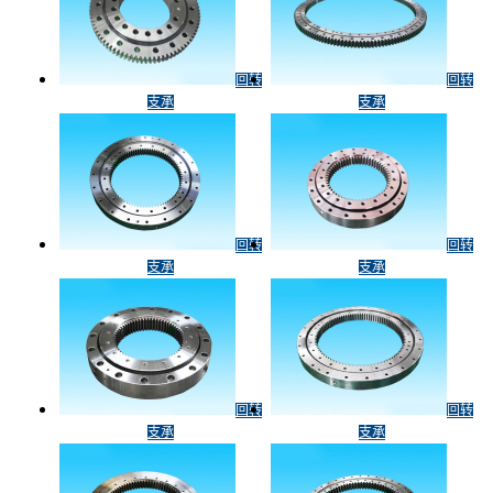
回转
回转
支承
支承
回转
回转
支承
支承
回转
回转
支承
支承