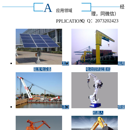
A
经
应用领域
理，同微信）
Q Q：2073202423
PPLICATION
太阳
船用
能发电设备
电动回转起重机
浮吊
焊接
机器人