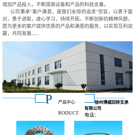
增加产品投入，不断提高设备和产品的科技含量。
公司秉承“客户满意，是我们永恒的追求”宗旨，以勇于面
对，勇于进取，虚心学习，持续开拓，不断创新的精神风貌，
愿为更多的客户提供优质的产品和满意的服务，以实现互利双
赢，共同发展......
P
产品中心
徐州博威回转支承
有限公司
RODUCT
电话：