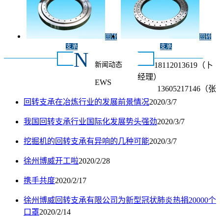
回转
回转
支承
支承
N
新闻动态
18112013619（卜
经理）
EWS
13605217146（张
回转支承在冶炼行业的发展前景情况
2020/3/7
我国回转支承行业国际化发展势头强劲
2020/3/7
挖掘机的回转支承有异响的几种可能
2020/3/7
徐州博威开工啦
2020/2/28
携手共度
2020/2/17
徐州博威回转支承有限公司为新型冠状肺炎热捐20000个
口罩
2020/2/14