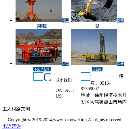
港口
挖掘
起重机
机
反循
回转
环回转钻机
式钻机
C
传
联系我们
真：0516-
87769007
ONTACT
地址：徐州经济技术开
US
发区大庙镇孤山市场内
工人村路东侧
Copyright © 2019-2024,www.xzbowei.top,All rights reserved
电话咨询