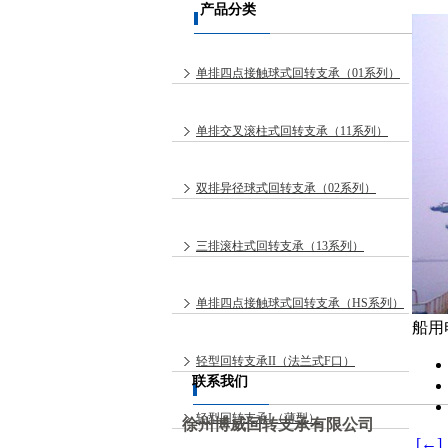
产品分类
单排四点接触球式回转支承（01系列）
单排交叉滚柱式回转支承（11系列）
双排异径球式回转支承（02系列）
三排滚柱式回转支承（13系列）
单排四点接触球式回转支承（HS系列）
船用
轻型回转支承II（法兰式F口）
联系我们
轻型回转支承I（薄型）
徐州博威回转支承有限公司
[←