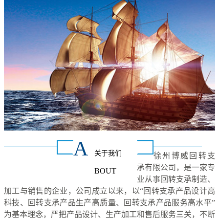
A
关于我们
徐州博威回转支
承有限公司，是一家专
BOUT
业从事回转支承制造、
加工与销售的企业，公司成立以来，以“回转支承产品设计高
科技、回转支承产品生产高质量、回转支承产品服务高水平”
为基本理念，严把产品设计、生产加工和售后服务三关，不断