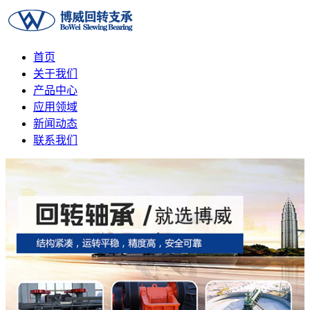
首页
关于我们
产品中心
应用领域
新闻动态
联系我们