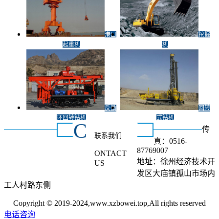
港口
挖掘
起重机
机
反循
回转
环回转钻机
式钻机
C
传
联系我们
真：0516-
87769007
ONTACT
地址：徐州经济技术开
US
发区大庙镇孤山市场内
工人村路东侧
Copyright © 2019-2024,www.xzbowei.top,All rights reserved
电话咨询