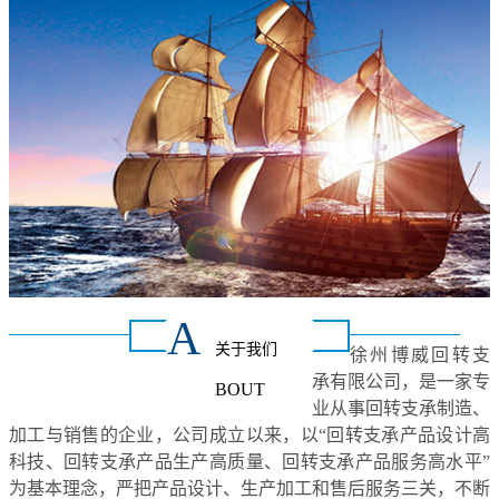
A
关于我们
徐州博威回转支
承有限公司，是一家专
BOUT
业从事回转支承制造、
加工与销售的企业，公司成立以来，以“回转支承产品设计高
科技、回转支承产品生产高质量、回转支承产品服务高水平”
为基本理念，严把产品设计、生产加工和售后服务三关，不断